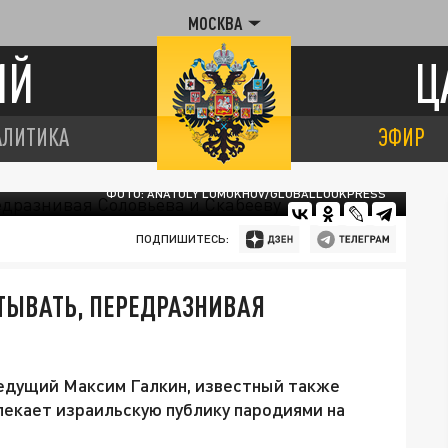
МОСКВА
ИЙ
Ц
АЛИТИКА
ЭФИР
ФОТО: ANATOLY LOMOKHOV/GLOBALLOOKPRESS
ПОДПИШИТЕСЬ:
ТЫВАТЬ, ПЕРЕДРАЗНИВАЯ
едущий Максим Галкин, известный также
лекает израильскую публику пародиями на