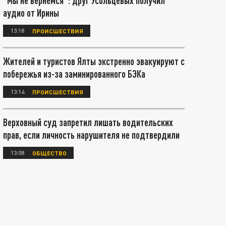
"Мы не вернемся": друг Усольцевых получил
аудио от Ирины
13:18
ПРОИСШЕСТВИЯ
Жителей и туристов Ялты экстренно эвакуируют с
побережья из-за заминированного БЭКа
13:14
ПРОИСШЕСТВИЯ
Верховный суд запретил лишать водительских
прав, если личность нарушителя не подтвердили
13:08
ОБЩЕСТВО