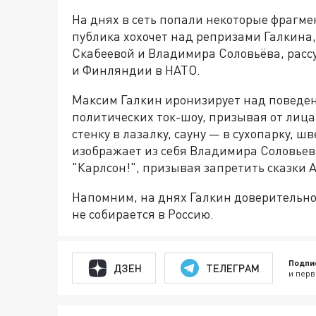
На днях в сеть попали некоторые фрагме
публика хохочет над репризами Галкина
Скабеевой и Владимира Соловьёва, расс
и Финляндии в НАТО.
Максим Галкин иронизирует над поведе
политических ток-шоу, призывая от лиц
стенку в лазалку, сауну — в сухопарку, ш
изображает из себя Владимира Соловьев
"Карлсон!", призывая запретить сказки 
Напомним, на днях Галкин доверительн
не собирается в Россию.
Подпи
ДЗЕН
ТЕЛЕГРАМ
и перв