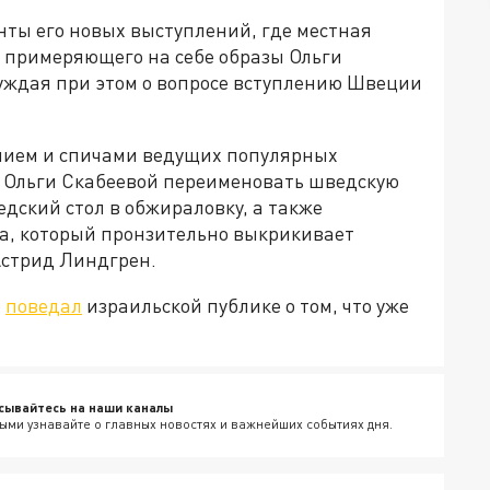
нты его новых выступлений, где местная
, примеряющего на себе образы Ольги
уждая при этом о вопросе вступлению Швеции
нием и спичами ведущих популярных
а Ольги Скабеевой переименовать шведскую
ведский стол в обжираловку, а также
а, который пронзительно выкрикивает
Астрид Линдгрен.
о
поведал
израильской публике о том, что уже
сывайтесь на наши каналы
ыми узнавайте о главных новостях и важнейших событиях дня.