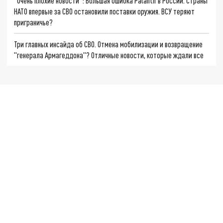
"Очень плохие новости": Большая ошибка Palantir в России. Страны
НАТО впервые за СВО остановили поставки оружия. ВСУ теряют
приграничье?
Три главных инсайда об СВО. Отмена мобилизации и возвращение
"генерала Армагеддона"? Отличные новости, которые ждали все