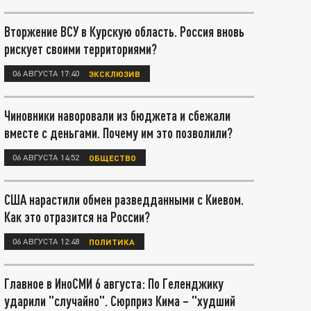
Вторжение ВСУ в Курскую область. Россия вновь
рискует своими территориями?
06 АВГУСТА 17:40
ЭКСКЛЮЗИВ
Чиновники наворовали из бюджета и сбежали
вместе с деньгами. Почему им это позволили?
06 АВГУСТА 14:52
ОБЩЕСТВО
США нарастили обмен разведданными с Киевом.
Как это отразится на России?
06 АВГУСТА 12:48
ПОЛИТИКА
Главное в ИноСМИ 6 августа: По Геленджику
ударили "случайно". Сюрприз Кима – "худший