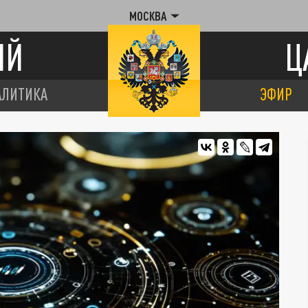
МОСКВА
ИЙ
Ц
АЛИТИКА
ЭФИР