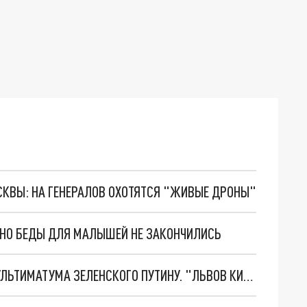
ОСКВЫ: НА ГЕНЕРАЛОВ ОХОТЯТСЯ "ЖИВЫЕ ДРОНЫ"
. НО БЕДЫ ДЛЯ МАЛЫШЕЙ НЕ ЗАКОНЧИЛИСЬ
НОВОЕ МАСШТАБНЕЙШЕЕ НАСТУПЛЕНИЕ. ТРИ УЛЬТИМАТУМА ЗЕЛЕНСКОГО ПУТИНУ. "ЛЬВОВ КИМА" ПОСТАВЯТ НА ПВО? ГЛОБАЛЬНЫЙ ПРОРЫВ ПОД ЗАПОРОЖЬЕМ