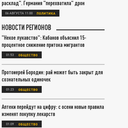
расклад". Германия "перехватила" дрон
06 АВГУСТА 11:00
ПОЛИТИКА
НОВОСТИ РЕГИОНОВ
"Некое лукавство": Кабанов объяснил 15-
процентное снижение притока мигрантов
01:53
ОБЩЕСТВО
Протоиерей Бородин: рай может быть закрыт для
сознательных одиночек
01:23
ОБЩЕСТВО
Аптеки перейдут на цифру: с осени новые правила
изменят покупку лекарств
01:09
ОБЩЕСТВО