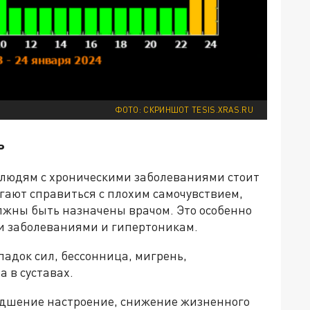
ФОТО: СКРИНШОТ TESIS.XRAS.RU
ь
 людям с хроническими заболеваниями стоит
огают справиться с плохим самочувствием,
лжны быть назначены врачом. Это особенно
и заболеваниями и гипертоникам.
падок сил, бессонница, мигрень,
 в суставах.
удшение настроение, снижение жизненного