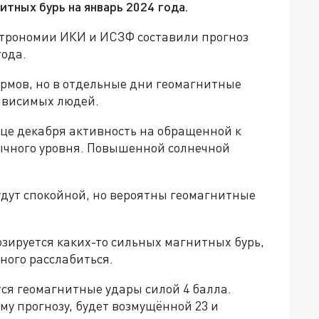
тных бурь на январь 2024 года.
трономии ИКИ и ИСЗФ составили прогноз
года.
ормов, но в отдельные дни геомагнитные
ависимых людей.
нце декабря активность на обращенной к
бычного уровня. Повышенной солнечной
удут спокойной, но вероятны геомагнитные
озируется каких-то сильных магнитных бурь,
ного расслабиться.
ся геомагнитные удары силой 4 балла.
у прогнозу, будет возмущённой 23 и