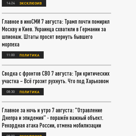
14:24
ЭКСКЛЮЗИВ
Главное в иноСМИ 7 августа: Трамп почти помирил
Москву и Киев. Украинца схватили в Германии за
шпионаж. Штаты просят вернуть бывшего
морпеха
11:00
ПОЛИТИКА
Сводка с фронтов СВО 7 августа: Три критических
участка – Всё грозит рухнуть. Что под Харьковом
08:30
ПОЛИТИКА
Главное за ночь и утро 7 августа: "Отравление
Днепра и эпидемия" - поражён важный объект.
Рекордная атака России, отмена мобилизации
08:00
ЭКСКЛЮЗИВ