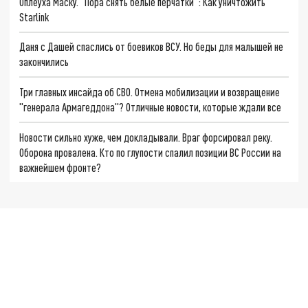
Оплеуха Маску. "Пора снять белые перчатки": Как уничтожить
Starlink
Даня с Дашей спаслись от боевиков ВСУ. Но беды для малышей не
закончились
Три главных инсайда об СВО. Отмена мобилизации и возвращение
"генерала Армагеддона"? Отличные новости, которые ждали все
Новости сильно хуже, чем докладывали. Враг форсировал реку.
Оборона провалена. Кто по глупости спалил позиции ВС России на
важнейшем фронте?