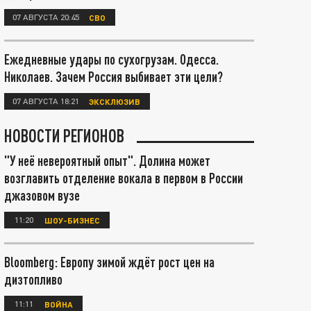
07 АВГУСТА 20:45
СВО
Ежедневные удары по сухогрузам. Одесса.
Николаев. Зачем Россия выбивает эти цели?
07 АВГУСТА 18:21
ЭКСКЛЮЗИВ
НОВОСТИ РЕГИОНОВ
"У неё невероятный опыт". Долина может
возглавить отделение вокала в первом в России
джазовом вузе
11:20
ШОУ-БИЗНЕС
Bloomberg: Европу зимой ждёт рост цен на
дизтопливо
11:11
ВОЙНА