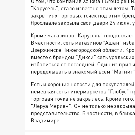
О том, что компания X5 Retail Group реш
"Карусель", стало известно этим летом.
закрытиях торговых точек под этим бренд
Ярославле закрыла свои двери 24 июля, 
Кроме магазинов "Карусель" продолжаетс
В частности, сеть магазинов "Ашан" изба
Дзержинске Нижегородской области. Кром
вместе с брендом "Дикси" сеть уральски
избавиться от последней. Один из прив
переделывать в знакомый всем "Магнит"
Есть и хорошие новости для покупателей
немецкая сеть гипермаркетов "Глобус" п
торговая точка не закрылась. Кроме тог
"Леруа Мерлен". Он не только не закрыва
представительство. В частности, в ближ
Владимире.