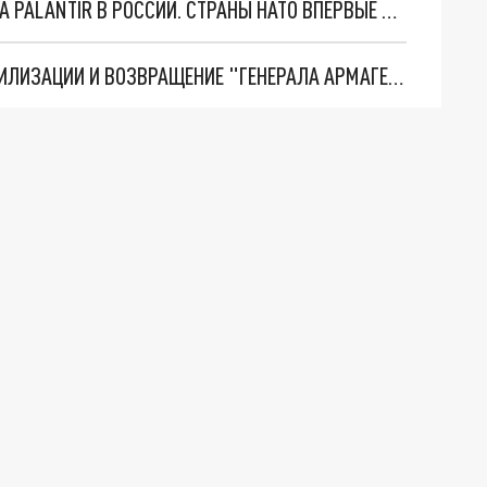
"ОЧЕНЬ ПЛОХИЕ НОВОСТИ": БОЛЬШАЯ ОШИБКА PALANTIR В РОССИИ. СТРАНЫ НАТО ВПЕРВЫЕ ЗА СВО ОСТАНОВИЛИ ПОСТАВКИ ОРУЖИЯ. ВСУ ТЕРЯЮТ ПРИГРАНИЧЬЕ?
ТРИ ГЛАВНЫХ ИНСАЙДА ОБ СВО. ОТМЕНА МОБИЛИЗАЦИИ И ВОЗВРАЩЕНИЕ "ГЕНЕРАЛА АРМАГЕДДОНА"? ОТЛИЧНЫЕ НОВОСТИ, КОТОРЫЕ ЖДАЛИ ВСЕ