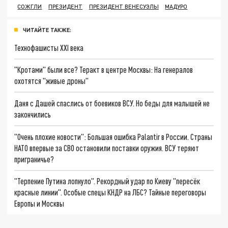
СОЖГЛИ
ПРЕЗИДЕНТ
ПРЕЗИДЕНТ ВЕНЕСУЭЛЫ
МАДУРО
ЧИТАЙТЕ ТАКЖЕ:
Технофашисты XXI века
"Кротами" были все? Теракт в центре Москвы: На генералов
охотятся "живые дроны"
Даня с Дашей спаслись от боевиков ВСУ. Но беды для малышей не
закончились
"Очень плохие новости": Большая ошибка Palantir в России. Страны
НАТО впервые за СВО остановили поставки оружия. ВСУ теряют
приграничье?
"Терпение Путина лопнуло". Рекордный удар по Киеву "пересёк
красные линии". Особые спецы КНДР на ЛБС? Тайные переговоры
Европы и Москвы