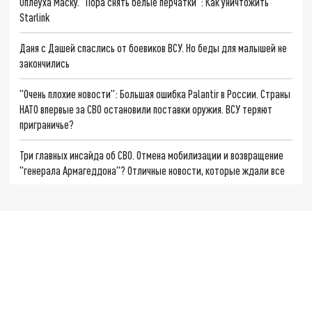
Оплеуха Маску. "Пора снять белые перчатки": Как уничтожить
Starlink
Даня с Дашей спаслись от боевиков ВСУ. Но беды для малышей не
закончились
"Очень плохие новости": Большая ошибка Palantir в России. Страны
НАТО впервые за СВО остановили поставки оружия. ВСУ теряют
приграничье?
Три главных инсайда об СВО. Отмена мобилизации и возвращение
"генерала Армагеддона"? Отличные новости, которые ждали все