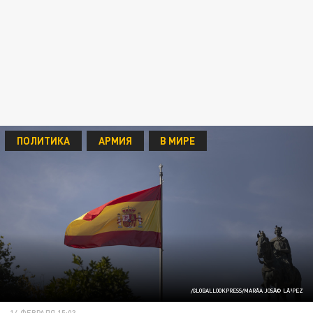
ПОЛИТИКА
АРМИЯ
В МИРЕ
/GLOBALLOOKPRESS/MARÃA JOSÃ© LÃ³PEZ
14 ФЕВРАЛЯ 15:03