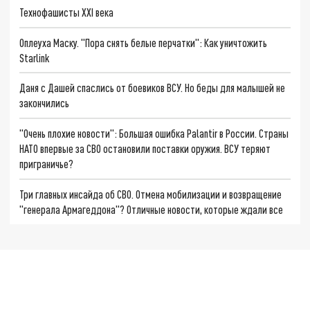
Технофашисты XXI века
Оплеуха Маску. "Пора снять белые перчатки": Как уничтожить
Starlink
Даня с Дашей спаслись от боевиков ВСУ. Но беды для малышей не
закончились
"Очень плохие новости": Большая ошибка Palantir в России. Страны
НАТО впервые за СВО остановили поставки оружия. ВСУ теряют
приграничье?
Три главных инсайда об СВО. Отмена мобилизации и возвращение
"генерала Армагеддона"? Отличные новости, которые ждали все