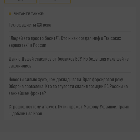
ЧИТАЙТЕ ТАКЖЕ:
Технофашисты XXI века
"Людей это просто бесит!": Кто и как создал миф о "высоких
зарплатах" в России
Даня с Дашей спаслись от боевиков ВСУ. Но беды для малышей не
закончились
Новости сильно хуже, чем докладывали. Враг форсировал реку.
Оборона провалена. Кто по глупости спалил позиции ВС России на
важнейшем фронте?
Страшно, поэтому атакует. Путин врежет Макрону Украиной. Трамп
– добавит за Иран