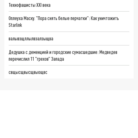
Технофашисты XXI века
Оплеуха Маску. "Пора снять белые перчатки": Как уничтожить
Starlink
валывзщллылвзалзыщва
Дедушка с деменцией и городские сумасшедшие: Медведев
перечислил 11 "грехов" Запада
свщысщвысщвыощвс