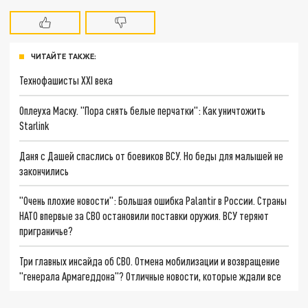
ЧИТАЙТЕ ТАКЖЕ:
Технофашисты XXI века
Оплеуха Маску. "Пора снять белые перчатки": Как уничтожить
Starlink
Даня с Дашей спаслись от боевиков ВСУ. Но беды для малышей не
закончились
"Очень плохие новости": Большая ошибка Palantir в России. Страны
НАТО впервые за СВО остановили поставки оружия. ВСУ теряют
приграничье?
Три главных инсайда об СВО. Отмена мобилизации и возвращение
"генерала Армагеддона"? Отличные новости, которые ждали все