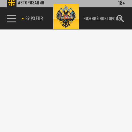
18+
АВТОРИЗАЦИЯ
89.93 EUR
НИЖНИЙ НОВГОРОД
115093, г. Москва, переулок Партийный,
д.1, к.57, стр.3, эт.1, пом.I, ком.45
Тел.:
+7 (495) 374-77-73
info@tsargrad.tv