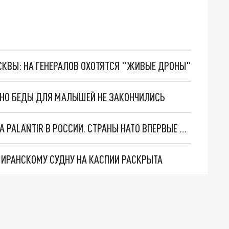
ОСКВЫ: НА ГЕНЕРАЛОВ ОХОТЯТСЯ "ЖИВЫЕ ДРОНЫ"
. НО БЕДЫ ДЛЯ МАЛЫШЕЙ НЕ ЗАКОНЧИЛИСЬ
"ОЧЕНЬ ПЛОХИЕ НОВОСТИ": БОЛЬШАЯ ОШИБКА PALANTIR В РОССИИ. СТРАНЫ НАТО ВПЕРВЫЕ ЗА СВО ОСТАНОВИЛИ ПОСТАВКИ ОРУЖИЯ. ВСУ ТЕРЯЮТ ПРИГРАНИЧЬЕ?
О ИРАНСКОМУ СУДНУ НА КАСПИИ РАСКРЫТА