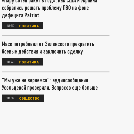
«Пару сотен ракет в год»: как США и Украина
собрались решать проблему ПВО на фоне
дефицита Patriot
18:52
ПОЛИТИКА
Маск потребовал от Зеленского прекратить
боевые действия и заключить сделку
18:40
ПОЛИТИКА
"Мы уже не вернёмся": аудиосообщение
Усольцевой проверили. Вопросов еще больше
18:39
ОБЩЕСТВО