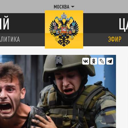
МОСКВА
ИЙ
Ц
АЛИТИКА
ЭФИР