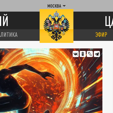
МОСКВА
ИЙ
Ц
АЛИТИКА
ЭФИР