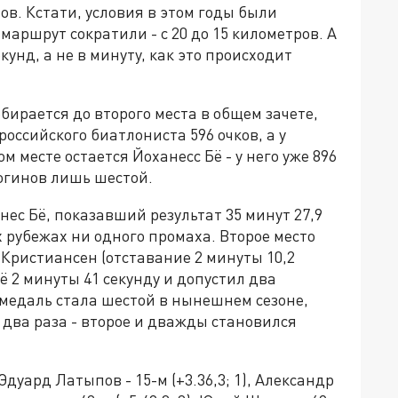
в. Кстати, условия в этом годы были
аршрут сократили - с 20 до 15 километров. А
унд, а не в минуту, как это происходит
бирается до второго места в общем зачете,
оссийского биатлониста 596 очков, а у
м месте остается Йоханесс Бё - у него уже 896
Логинов лишь шестой.
ес Бё, показавший результат 35 минут 27,9
х рубежах ни одного промаха. Второе место
 Кристиансен (отставание 2 минуты 10,2
ё 2 минуты 41 секунду и допустил два
 медаль стала шестой в нынешнем сезоне,
 два раза - второе и дважды становился
 Эдуард Латыпов - 15-м (+3.36,3; 1), Александр