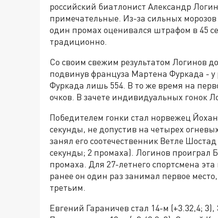
российский биатлонист Александр Логино
примечательные. Из-за сильных морозов м
один промах оценивался штрафом в 45 сек
традиционно.
Со своим свежим результатом Логинов до
подвинув француза Мартена Фуркада - у р
Фуркада лишь 554. В то же время на перво
очков. В зачете индивидуальных гонок 
Победителем гонки стал норвежец Йоханн
секунды, не допустив на четырех огневы
занял его соотечественник Ветле Шостад
секунды; 2 промаха). Логинов проиграл Б
промаха. Для 27-летнего спортсмена эта
ранее он один раз занимал первое место,
третьим.
Евгений Гараничев стал 14-м (+3.32,4; 3),