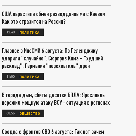
США нарастили обмен разведданными с Киевом.
Как это отразится на России?
12:48
ПОЛИТИКА
Главное в ИноСМИ 6 августа: По Геленджику
ударили "случайно". Сюрприз Кима – "худший
расклад". Германия "перехватила" дрон
11:00
ПОЛИТИКА
В городе дым, сбиты десятки БПЛА: Ярославль
пережил мощную атаку ВСУ - ситуация в регионах
08:56
ОБЩЕСТВО
Сводка с фронтов СВО 6 августа: Так вот зачем