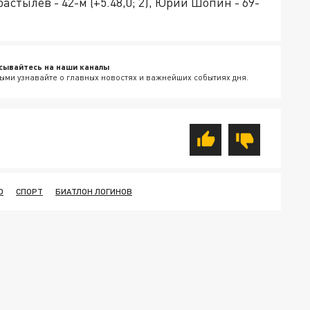
растылев - 42-м (+5.48,0; 2), Юрий Шопин - 69-
сывайтесь на наши каналы
ыми узнавайте о главных новостях и важнейших событиях дня.
О
СПОРТ
БИАТЛОН ЛОГИНОВ