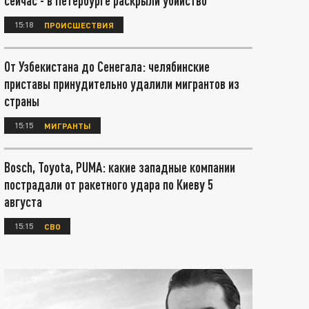
сейчас - в Петербурге раскрыли убийство
15:18
ПРОИСШЕСТВИЯ
От Узбекистана до Сенегала: челябинские
приставы принудительно удалили мигрантов из
страны
15:15
МИГРАНТЫ
Bosch, Toyota, PUMA: какие западные компании
пострадали от ракетного удара по Киеву 5
августа
15:15
СВО