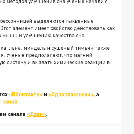
ых методов улучшения сна ученые начали с
 с бессонницей выделяются тыквенные
Этот элемент имеет свойство действовать как
ю мышц и улучшению качества сна.
ика, льна, миндаль и сушеный тимьян также
я. Ученые предполагают, что магний
ую систему и вызвать химические реакции в
.
етях
«ВКонтакте»
и
«Одноклассники»
, а
-канал
.
шем канале
«Дзен»
.