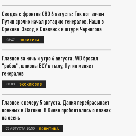
Сводка с фронтов СВО 6 августа: Так вот зачем
Путин срочно начал ротацию генералов. Наши в
Орехове. Заход в Славянск и штурм Чернигова
08:47
ПОЛИТИКА
Главное за ночь и утро 6 августа: WB бросил
"рабов", шпионы ВСУ в тылу, Путин меняет
генералов
08:00
ЭКСКЛЮЗИВ
Главное к вечеру 5 августа. Дания перебрасывает
военных в Латвию. В Киеве проболтались о планах
на осень
05 АВГУСТА 20:55
ПОЛИТИКА