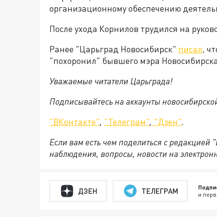
организационному обеспечению деятельн
После ухода Корнилов трудился на руко
Ранее "Царьград Новосибирск"
писал
, ч
"похоронил" бывшего мэра Новосибирск
Уважаемые читатели Царьграда!
Подписывайтесь на аккаунты новосибирско
"ВКонтакте"
,
"Телеграм"
,
"Дзен"
.
Если вам есть чем поделиться с редакцией 
наблюдения, вопросы, новости на электрон
Подпи
ДЗЕН
ТЕЛЕГРАМ
и перв