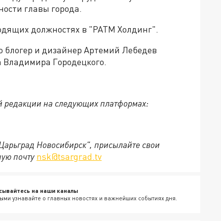
ости главы города.
водящих должностях в "РАТМ Холдинг".
то блогер и дизайнер Артемий Лебедев
а Владимира Городецкого.
й редакции на следующих платформах:
"Царьград Новосибирск", присылайте свои
ную почту
nsk@tsargrad.tv
сывайтесь на наши каналы
ыми узнавайте о главных новостях и важнейших событиях дня.