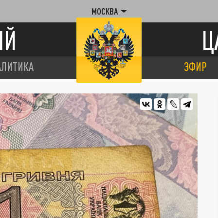
МОСКВА
ИЙ
Ц
АЛИТИКА
ЭФИР