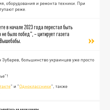
ия, оборудования и ремонта техники. При
ступают реже.
ете в начале 2023 года перестал быть
 не было побед", – цитирует газета
 Вышебабы.
н Зубарев, большинство украинцев уже просто
ье"!
такте
" и "
Одноклассники
", также
.
сывайтесь на наши каналы