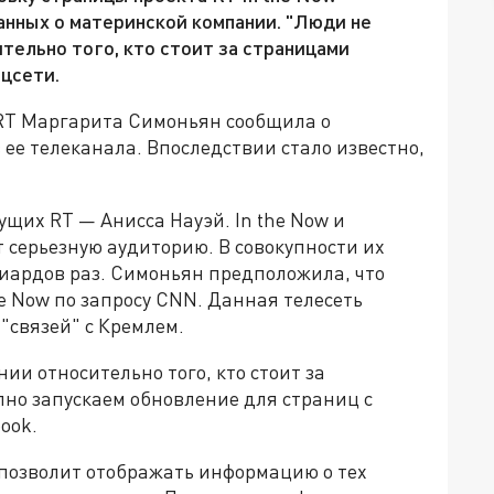
нных о материнской компании. "Люди не
ельно того, кто стоит за страницами
оцсети.
 RT Маргарита Симоньян сообщила о
 ее телеканала. Впоследствии стало известно,
щих RT — Анисса Науэй. In the Now и
т серьезную аудиторию. В совокупности их
лиардов раз. Симоньян предположила, что
he Now по запросу CNN. Данная телесеть
"связей" с Кремлем.
и относительно того, кто стоит за
пно запускаем обновление для страниц с
ook.
 позволит отображать информацию о тех