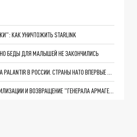
ТКИ": КАК УНИЧТОЖИТЬ STARLINK
. НО БЕДЫ ДЛЯ МАЛЫШЕЙ НЕ ЗАКОНЧИЛИСЬ
"ОЧЕНЬ ПЛОХИЕ НОВОСТИ": БОЛЬШАЯ ОШИБКА PALANTIR В РОССИИ. СТРАНЫ НАТО ВПЕРВЫЕ ЗА СВО ОСТАНОВИЛИ ПОСТАВКИ ОРУЖИЯ. ВСУ ТЕРЯЮТ ПРИГРАНИЧЬЕ?
ТРИ ГЛАВНЫХ ИНСАЙДА ОБ СВО. ОТМЕНА МОБИЛИЗАЦИИ И ВОЗВРАЩЕНИЕ "ГЕНЕРАЛА АРМАГЕДДОНА"? ОТЛИЧНЫЕ НОВОСТИ, КОТОРЫЕ ЖДАЛИ ВСЕ