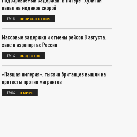
Подозреваемый задержан. В Питере "хулиган"
напал на медиков скорой
17:18
ПРОИСШЕСТВИЯ
Массовые задержки и отмены рейсов 8 августа:
хаос в аэропортах России
17:14
ОБЩЕСТВО
«Павшая империя»: тысячи британцев вышли на
протесты против мигрантов
17:04
В МИРЕ