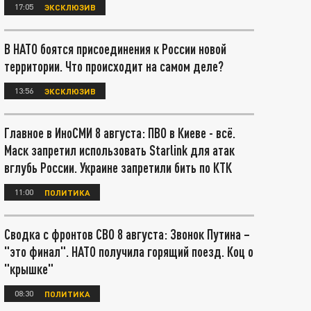
17:05
ЭКСКЛЮЗИВ
В НАТО боятся присоединения к России новой
территории. Что происходит на самом деле?
13:56
ЭКСКЛЮЗИВ
Главное в ИноСМИ 8 августа: ПВО в Киеве - всё.
Маск запретил использовать Starlink для атак
вглубь России. Украине запретили бить по КТК
11:00
ПОЛИТИКА
Сводка с фронтов СВО 8 августа: Звонок Путина –
"это финал". НАТО получила горящий поезд. Коц о
"крышке"
08:30
ПОЛИТИКА