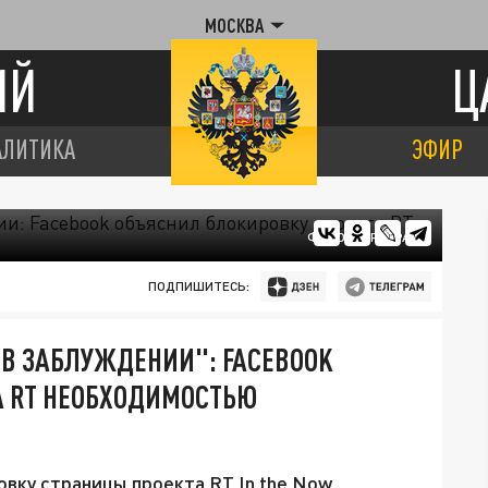
МОСКВА
ИЙ
Ц
АЛИТИКА
ЭФИР
ФОТО: ЦАРЬГРАД
ПОДПИШИТЕСЬ:
В ЗАБЛУЖДЕНИИ": FACEBOOK
А RT НЕОБХОДИМОСТЬЮ
вку страницы проекта RT In the Now