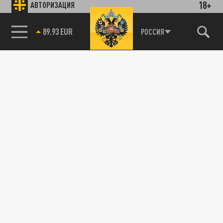
18+
АВТОРИЗАЦИЯ
89.93 EUR
РОССИЯ
115093, г. Москва, переулок Партийный,
д.1, к.57, стр.3, эт.1, пом.I, ком.45
Тел.:
+7 (495) 374-77-73
info@tsargrad.tv