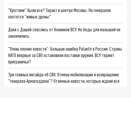
"Кротами" были все? Теракт в центре Москвы: На генералов
охотятся "живые дроны"
Даня с Дашей спаслись от боевиков ВСУ. Но беды для малышей не
закончились
"Очень плохие новости": Большая ошибка Palantir в России. Страны
НАТО впервые за СВО остановили поставки оружия. ВСУ теряют
приграничье?
Три главных инсайда об СВО. Отмена мобилизации и возвращение
"генерала Армагеддона"? Отличные новости, которые ждали все