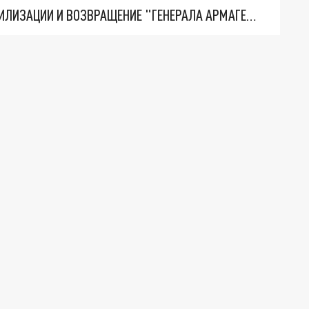
ТРИ ГЛАВНЫХ ИНСАЙДА ОБ СВО. ОТМЕНА МОБИЛИЗАЦИИ И ВОЗВРАЩЕНИЕ "ГЕНЕРАЛА АРМАГЕДДОНА"? ОТЛИЧНЫЕ НОВОСТИ, КОТОРЫЕ ЖДАЛИ ВСЕ