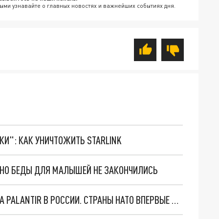
ыми узнавайте о главных новостях и важнейших событиях дня.
ТКИ": КАК УНИЧТОЖИТЬ STARLINK
. НО БЕДЫ ДЛЯ МАЛЫШЕЙ НЕ ЗАКОНЧИЛИСЬ
"ОЧЕНЬ ПЛОХИЕ НОВОСТИ": БОЛЬШАЯ ОШИБКА PALANTIR В РОССИИ. СТРАНЫ НАТО ВПЕРВЫЕ ЗА СВО ОСТАНОВИЛИ ПОСТАВКИ ОРУЖИЯ. ВСУ ТЕРЯЮТ ПРИГРАНИЧЬЕ?