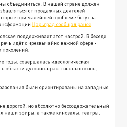
ны объединиться. В нашей стране должен
избавляться от продажных деятелей
которые при малейшей проблеме бегут за
трансформации
Царьград сообщал ранее
.
овская поддерживает этот настрой. В беседе
 речь идёт о чрезвычайно важной сфере -
х поколений.
ие годы, совершалась идеологическая
 в области духовно-нравственных основ,
бразования были ориентированы на западные
шне дорогой, но абсолютно бессодержательный
л наши эфиры, а также кинозалы, театры,