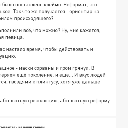
 было поставлено клеймо. Неформат, это
ькое. Так что же получается - ориентир на
рилом происходящего?
олнили всё, что можно? Ну, мне кажется,
ая певица.
ас настало время, чтобы действовать и
уацию.
ашное - маски сорваны и гром грянул. В
еряем ещё поколение, и ещё... И вкус людей
ся, гвоздями к плинтусу, хотя уже дальше
ь абсолютную революцию, абсолютную реформу
сывайтесь на наши каналы