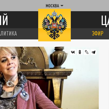
МОСКВА
ИЙ
Ц
АЛИТИКА
ЭФИР