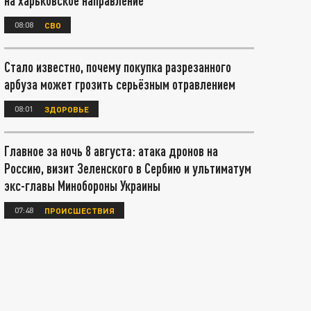
на харьковское направление
08:08
СВО
Стало известно, почему покупка разрезанного
арбуза может грозить серьёзным отравлением
08:01
ЗДОРОВЬЕ
Главное за ночь 8 августа: атака дронов на
Россию, визит Зеленского в Сербию и ультиматум
экс-главы Минобороны Украины
07:48
ПРОИСШЕСТВИЯ