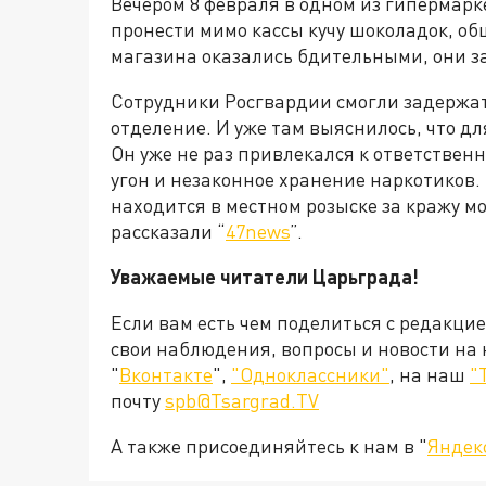
Вечером 8 февраля в одном из гипермар
пронести мимо кассы кучу шоколадок, об
магазина оказались бдительными, они з
Сотрудники Росгвардии смогли задержат
отделение. И уже там выяснилось, что д
Он уже не раз привлекался к ответственн
угон и незаконное хранение наркотиков. 
находится в местном розыске за кражу м
рассказали “
47news
”.
Уважаемые читатели Царьграда!
Если вам есть чем поделиться с редакци
свои наблюдения, вопросы и новости на
"
Вконтакте
",
"Одноклассники"
, на наш
"
почту
spb@Tsargrad.TV
А также присоединяйтесь к нам в "
Яндек