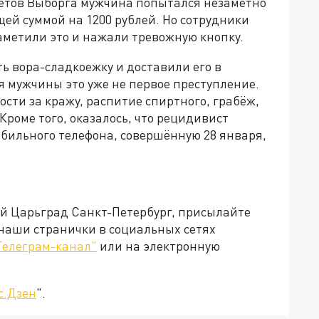
кетов Выборга мужчина попытался незаметно
щей суммой на 1200 рублей. Но сотрудники
аметили это и нажали тревожную кнопку.
ь вора-сладкоежку и доставили его в
ля мужчины это уже не первое преступление.
ости за кражу, распитие спиртного, грабёж,
Кроме того, оказалось, что рецидивист
обильного телефона, совершённую 28 января,
ей Царьград Санкт-Петербург, присылайте
 наши странички в социальных сетях
Телеграм-канал"
или на электронную
с.Дзен
".