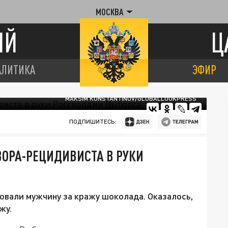
МОСКВА
ИЙ
Ц
АЛИТИКА
ЭФИР
MAKSIM KONSTANTINOV/GLOBALLOOKPRESS
ПОДПИШИТЕСЬ:
ВОРА-РЕЦИДИВИСТА В РУКИ
вали мужчину за кражу шоколада. Оказалось,
жу.