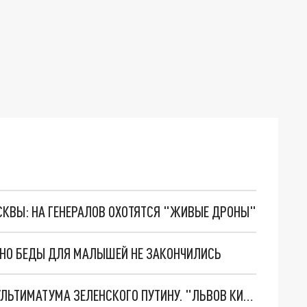
ОСКВЫ: НА ГЕНЕРАЛОВ ОХОТЯТСЯ "ЖИВЫЕ ДРОНЫ"
. НО БЕДЫ ДЛЯ МАЛЫШЕЙ НЕ ЗАКОНЧИЛИСЬ
НОВОЕ МАСШТАБНЕЙШЕЕ НАСТУПЛЕНИЕ. ТРИ УЛЬТИМАТУМА ЗЕЛЕНСКОГО ПУТИНУ. "ЛЬВОВ КИМА" ПОСТАВЯТ НА ПВО? ГЛОБАЛЬНЫЙ ПРОРЫВ ПОД ЗАПОРОЖЬЕМ