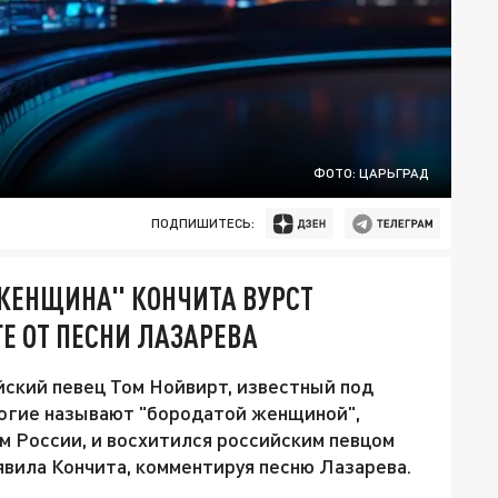
ФОТО: ЦАРЬГРАД
ПОДПИШИТЕСЬ:
ЖЕНЩИНА" КОНЧИТА ВУРСТ
ГЕ ОТ ПЕСНИ ЛАЗАРЕВА
ский певец Том Нойвирт, известный под
ногие называют "бородатой женщиной",
ем России, и восхитился российским певцом
явила Кончита, комментируя песню Лазарева.