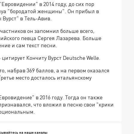
Евровидении" в 2014 году, до сих пор
луа "бородатой женщины". Он прибыл в
Вурст" в Тель-Авив.
участников он запомнил больше всего,
сийского певца Сергея Лазарева. Больше
ение и сам текст песни.
 цитирует Кончиту Вурст Deutsche Welle.
о, набрав 369 баллов, а на первом оказался
ретье место досталось итальянскому
вровидение" в 2016 году. Тогда он также
 признавался, что вложил в песню свои "крики
моциональным.
сывайтесь на наши каналы