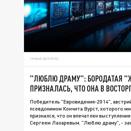
19 МАЯ 2019 07:02
"ЛЮБЛЮ ДРАМУ": БОРОДАТАЯ "
ПРИЗНАЛАСЬ, ЧТО ОНА В ВОСТОР
Победитель "Евровидения-2014", австрий
псевдонимом Кончита Вурст, которого м
признался, что он впечатлен выступлени
Сергеем Лазаревым. "Люблю драму", - за