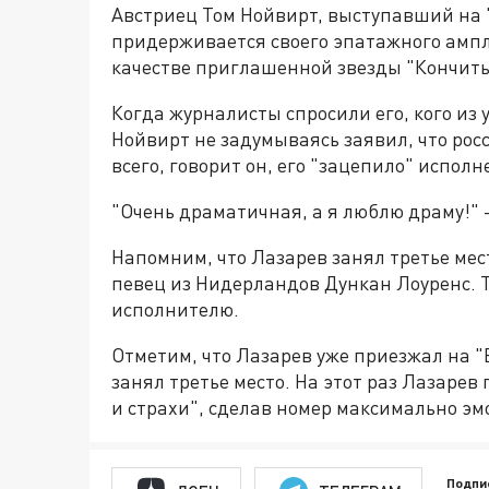
Австриец Том Нойвирт, выступавший на "
придерживается своего эпатажного амп
качестве приглашенной звезды "Кончиты 
Когда журналисты спросили его, кого из 
Нойвирт не задумываясь заявил, что рос
всего, говорит он, его "зацепило" исполн
"Очень драматичная, а я люблю драму!" -
Напомним, что Лазарев занял третье мест
певец из Нидерландов Дункан Лоуренс. Т
исполнителю.
Отметим, что Лазарев уже приезжал на "Е
занял третье место. На этот раз Лазарев
и страхи", сделав номер максимально э
Подпи