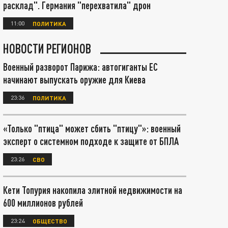
расклад". Германия "перехватила" дрон
11:00
ПОЛИТИКА
НОВОСТИ РЕГИОНОВ
Военный разворот Парижа: автогиганты ЕС
начинают выпускать оружие для Киева
23:36
ПОЛИТИКА
«Только "птица" может сбить "птицу"»: военный
эксперт о системном подходе к защите от БПЛА
23:26
СВО
Кети Топурия накопила элитной недвижимости на
600 миллионов рублей
23:24
ОБЩЕСТВО