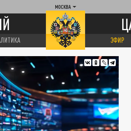
МОСКВА
ИЙ
Ц
АЛИТИКА
ЭФИР