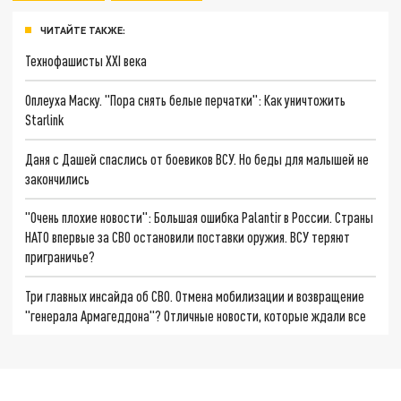
ЧИТАЙТЕ ТАКЖЕ:
Технофашисты XXI века
Оплеуха Маску. "Пора снять белые перчатки": Как уничтожить
Starlink
Даня с Дашей спаслись от боевиков ВСУ. Но беды для малышей не
закончились
"Очень плохие новости": Большая ошибка Palantir в России. Страны
НАТО впервые за СВО остановили поставки оружия. ВСУ теряют
приграничье?
Три главных инсайда об СВО. Отмена мобилизации и возвращение
"генерала Армагеддона"? Отличные новости, которые ждали все