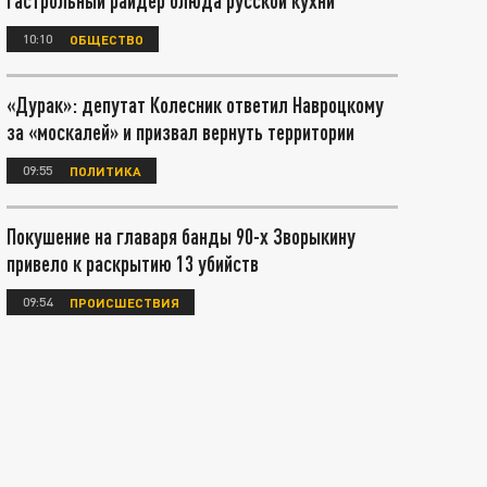
гастрольный райдер блюда русской кухни
10:10
ОБЩЕСТВО
«Дурак»: депутат Колесник ответил Навроцкому
за «москалей» и призвал вернуть территории
09:55
ПОЛИТИКА
Покушение на главаря банды 90-х Зворыкину
привело к раскрытию 13 убийств
09:54
ПРОИСШЕСТВИЯ