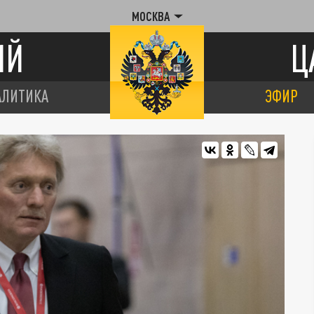
МОСКВА
ИЙ
Ц
АЛИТИКА
ЭФИР