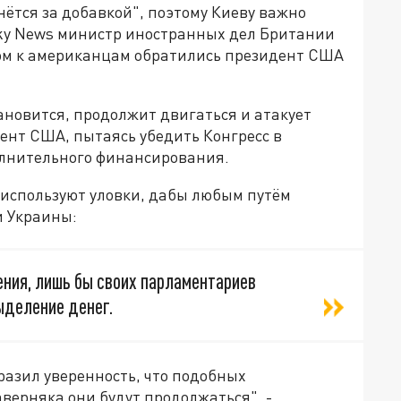
нётся за добавкой", поэтому Киеву важно
ky News министр иностранных дел Британии
сом к американцам обратились президент США
тановится, продолжит двигаться и атакует
ент США, пытаясь убедить Конгресс в
лнительного финансирования.
 используют уловки, дабы любым путём
 Украины:
рения, лишь бы своих парламентариев
ыделение денег.
разил уверенность, что подобных
аверняка они будут продолжаться", -