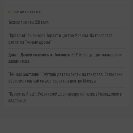
ЧИТАЙТЕ ТАКЖЕ:
Технофашисты XXI века
"Кротами" были все? Теракт в центре Москвы: На генералов
охотятся "живые дроны"
Даня с Дашей спаслись от боевиков ВСУ. Но беды для малышей не
закончились
"Мы вас заставим": Жуткие детали охоты на генерала. Зеленский
объяснил главный смысл теракта в центре Москвы
"Курортный ад": Украинский дрон превратил пляж в Геленджике в
кладбище