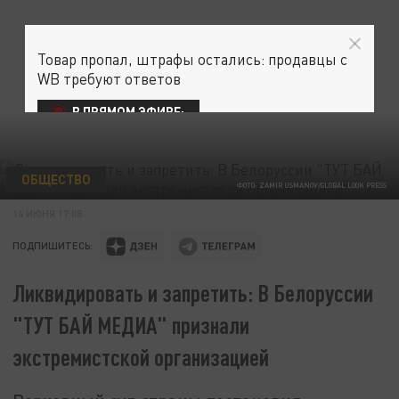
Товар пропал, штрафы остались: продавцы с
WB требуют ответов
В ПРЯМОМ ЭФИРЕ:
ОБЩЕСТВО
ФОТО: ZAMIR USMANOV/GLOBAL LOOK PRESS
14 ИЮНЯ 17:08
ПОДПИШИТЕСЬ:
Ликвидировать и запретить: В Белоруссии
"ТУТ БАЙ МЕДИА" признали
экстремистской организацией