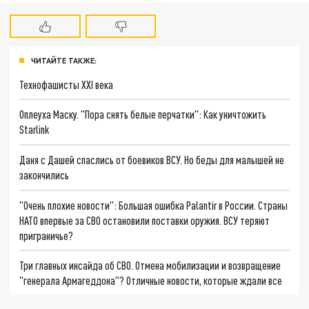
ЧИТАЙТЕ ТАКЖЕ:
Технофашисты XXI века
Оплеуха Маску. "Пора снять белые перчатки": Как уничтожить
Starlink
Даня с Дашей спаслись от боевиков ВСУ. Но беды для малышей не
закончились
"Очень плохие новости": Большая ошибка Palantir в России. Страны
НАТО впервые за СВО остановили поставки оружия. ВСУ теряют
приграничье?
Три главных инсайда об СВО. Отмена мобилизации и возвращение
"генерала Армагеддона"? Отличные новости, которые ждали все