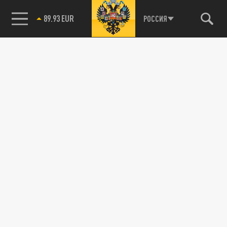
89.93 EUR
РОССИЯ
115093, г. Москва, переулок Партийный,
д.1, к.57, стр.3, эт.1, пом.I, ком.45
Тел.:
+7 (495) 374-77-73
info@tsargrad.tv
Адрес для пресс-релизов
press@tsargrad.tv