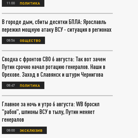
11:00
ПОЛИТИКА
В городе дым, сбиты десятки БПЛА: Ярославль
пережил мощную атаку ВСУ - ситуация в регионах
08:56
ОБЩЕСТВО
Сводка с фронтов СВО 6 августа: Так вот зачем
Путин срочно начал ротацию генералов. Наши в
Орехове. Заход в Славянск и штурм Чернигова
08:47
ПОЛИТИКА
Главное за ночь и утро 6 августа: WB бросил
"рабов", шпионы ВСУ в тылу, Путин меняет
генералов
08:00
ЭКСКЛЮЗИВ