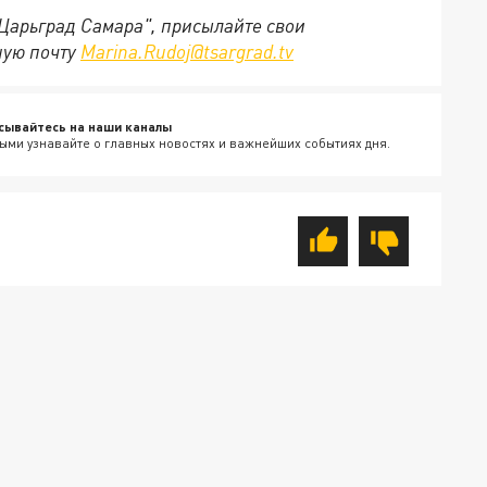
"Царьград Самара", присылайте свои
ную почту
Marina.Rudoj@tsargrad.tv
сывайтесь на наши каналы
ыми узнавайте о главных новостях и важнейших событиях дня.