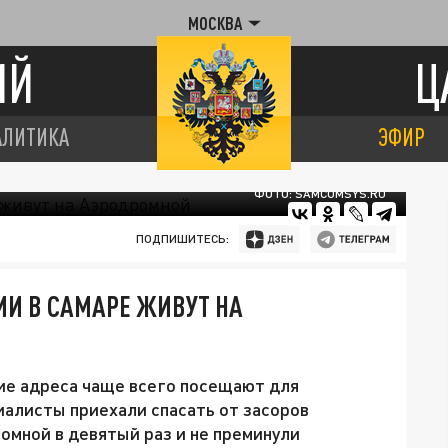
МОСКВА
ИЙ
Ц
АЛИТИКА
ЭФИР
ФОТО: SAMCOMSYS.RU
ПОДПИШИТЕСЬ:
И В САМАРЕ ЖИВУТ НА
ие адреса чаще всего посещают для
иалисты приехали спасать от засоров
омной в девятый раз и не преминули