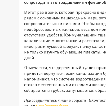
сопроводить это традиционным флешмоб
В этот раз в зоне, которая прекрасно ви
рядом с основным пешеходным маршруто
сопроводительным письмом. Чтобы каждый
недобросовестных жильцов, весь дом ном
отсутствия удобств. Коммунальщики тщат
канализации многоэтажки и рассказали, 
килограмм луковой шелухи, пачку салфет
не только изучить обучающие плакаты, но 
дней.
Отмечается, что деревянный туалет приве
придется вернуться, если канализация б
напоминают, что система водоотведени
стоков с естественными отходами жизне
собирается в трубах, запутывается, обра
Присоединяйтесь к нам в соцсети "ВКонтакт
канал
t.me/tsargradsmr