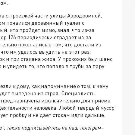
ом.
дна с проезжей части улицы Аэродромной,
м появился деревянный туалет с
, кто пройдет мимо, знал, что из-за
ер 126 периодически страдает из-за
ельно покопались в том, что достали из
что им удалось выудить на этот раз:
ок и три стакана жира. У прохожих был шанс
и увидеть то, что попало в трубы за пару
зли к дому, как напоминание о том, к чему
удет выведена из строя. Специалисты
я предназначена исключительно для приема
деятельности человека. Любой твердый мусор
зует пробку и не дает стокам идти дальше.
е", также подписывайтесь на наш телеграм-