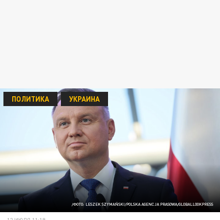
ПОЛИТИКА
УКРАИНА
/ФОТО: LESZEK SZYMAŃSKI/POLSKA AGENCJA PRASOWA/GLOBALLOOKPRESS
12 ИЮЛЯ 11:19