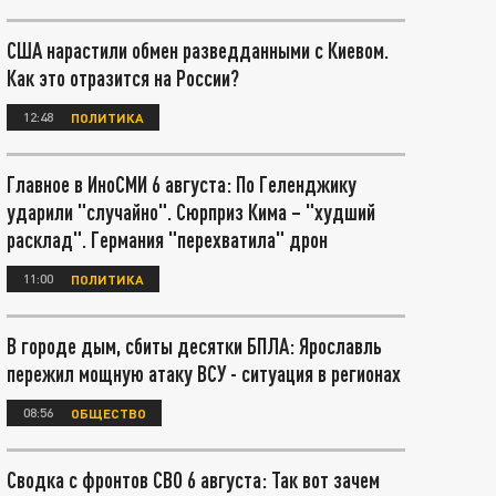
США нарастили обмен разведданными с Киевом.
Как это отразится на России?
12:48
ПОЛИТИКА
Главное в ИноСМИ 6 августа: По Геленджику
ударили "случайно". Сюрприз Кима – "худший
расклад". Германия "перехватила" дрон
11:00
ПОЛИТИКА
В городе дым, сбиты десятки БПЛА: Ярославль
пережил мощную атаку ВСУ - ситуация в регионах
08:56
ОБЩЕСТВО
Сводка с фронтов СВО 6 августа: Так вот зачем