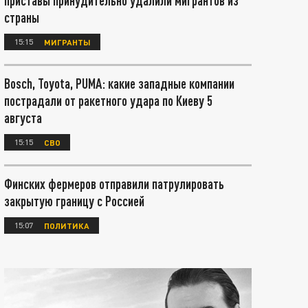
приставы принудительно удалили мигрантов из
страны
15:15
МИГРАНТЫ
Bosch, Toyota, PUMA: какие западные компании
пострадали от ракетного удара по Киеву 5
августа
15:15
СВО
Финских фермеров отправили патрулировать
закрытую границу с Россией
15:07
ПОЛИТИКА