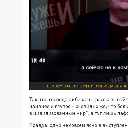
БЫКОВУ* В РОССИЮ УЖЕ И ВОЗВРАЩАТЬСЯ НЕ 
Так что, господа либералы, рассказывайт
наивнее и глупее – очевидно же, что бол
в цивилизованный мир", а тут лишь паф
Правда, одно не совсем ясно в выступлен