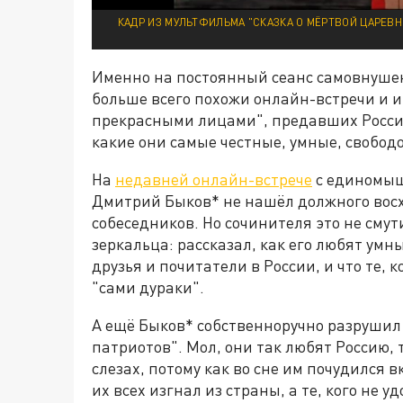
КАДР ИЗ МУЛЬТФИЛЬМА "СКАЗКА О МЁРТВОЙ ЦАРЕВНЕ
Именно на постоянный сеанс самовнушени
больше всего похожи онлайн-встречи и 
прекрасными лицами", предавших Россию
какие они самые честные, умные, свобод
На
недавней онлайн-встрече
с единомыш
Дмитрий Быков* не нашёл должного вос
собеседников. Но сочинителя это не смут
зеркальца: рассказал, как его любят умны
друзья и почитатели в России, и что те, 
"сами дураки".
А ещё Быков* собственноручно разрушил
патриотов". Мол, они так любят Россию, 
слезах, потому как во сне им почудился в
их всех изгнал из страны, а те, кого не 