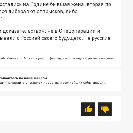
 остались на Родине бывшая жена (вторая по
ался либерал от отпрысков, либо
з.
 доказательством: не в Спецоперации и
зывали с Россией своего будущего. Не русские
ючён Минюстом России в реестр физлиц, выполняющих функции иноагента.
сывайтесь на наши каналы
ыми узнавайте о главных новостях и важнейших событиях дня.