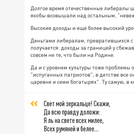
Долгое время отечественные либералы щ
якобы возвышали над остальным, "неве
Высокие доходы и ещё более высокий уро
Деньгами либералам, превратившихся с 2
получается: доходы за границей у сбежа
совсем не те, что были на Родине.
Да и с уровнем культуры тоже проблемы
"испуганных патриотов", в детстве все о
царевне и семи богатырях". Ту самую, в к
Свет мой зеркальце! Скажи,
Да всю правду доложи:
Я ль на свете всех милее,
Всех румяней и белее…