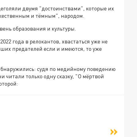
еголяли двумя "достоинствами", которые их
жественным и тёмным", народом.
вень образования и культуры.
022 года в релокантов, хвастаться уже не
вших предателей если и имеются, то уже
 обнаружились: судя по медийному поведению
ни читали только одну сказку, "О мёртвой
оторой: