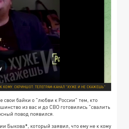
К КОМУ. СКРИНШОТ: ТЕЛЕГРАМ-КАНАЛ "ХУЖЕ И НЕ СКАЖЕШЬ"
е свои байки о "любви к России" тем, кто
ьшинство из вас и до СВО готовились "свалить
осный повод появился.
ии Быкова*, который заявил, что ему не к кому