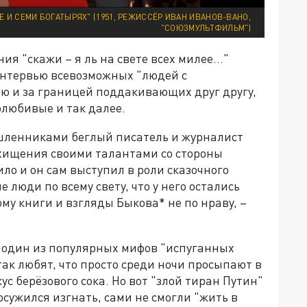
 И СЕМИ БОГАТЫРЯХ" (1951, РЕЖИССЁР ИВАН ИВАНОВ-ВАНО,
"СОЮЗМУЛЬТФИЛЬМ")
я "скажи – я ль на свете всех милее…"
интервью всевозможных "людей с
 и за границей поддакивающих друг другу,
олюбивые и так далее.
ленниками беглый писатель и журналист
хищения своими талантами со стороны
ило и он сам выступил в роли сказочного
е люди по всему свету, что у него остались
кому книги и взгляды Быкова* не по нраву, –
 один из популярных мифов "испуганных
так любят, что просто среди ночи просыпают в
кус берёзового сока. Но вот "злой тиран Путин"
удосужился изгнать, сами не смогли "жить в