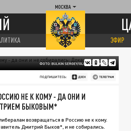
МОСКВА
ИЙ
Ц
АЛИТИКА
ЭФИР
ФОТО: BULKIN SERGEY/GLOBALLOOKPRESS
ПОДПИШИТЕСЬ:
СИЮ НЕ К КОМУ - ДА ОНИ И
ИТРИЕМ БЫКОВЫМ*
либералам возвращаться в Россию не к кому.
тавитель Дмитрий Быков*, и не собирались.