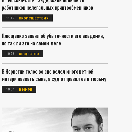
В "Москва-Сити" задержали больше 20
работников нелегальных криптообменников
11:12
ПРОИСШЕСТВИЯ
Плющенко заявил об убыточности его академии,
но так ли это на самом деле
10:56
ОБЩЕСТВО
В Норвегии голос во сне велел многодетной
матери назвать сына, а суд отправил ее в тюрьму
10:54
В МИРЕ