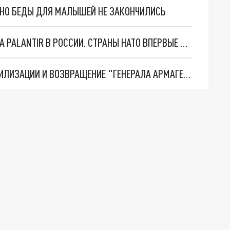
. НО БЕДЫ ДЛЯ МАЛЫШЕЙ НЕ ЗАКОНЧИЛИСЬ
"ОЧЕНЬ ПЛОХИЕ НОВОСТИ": БОЛЬШАЯ ОШИБКА PALANTIR В РОССИИ. СТРАНЫ НАТО ВПЕРВЫЕ ЗА СВО ОСТАНОВИЛИ ПОСТАВКИ ОРУЖИЯ. ВСУ ТЕРЯЮТ ПРИГРАНИЧЬЕ?
ТРИ ГЛАВНЫХ ИНСАЙДА ОБ СВО. ОТМЕНА МОБИЛИЗАЦИИ И ВОЗВРАЩЕНИЕ "ГЕНЕРАЛА АРМАГЕДДОНА"? ОТЛИЧНЫЕ НОВОСТИ, КОТОРЫЕ ЖДАЛИ ВСЕ