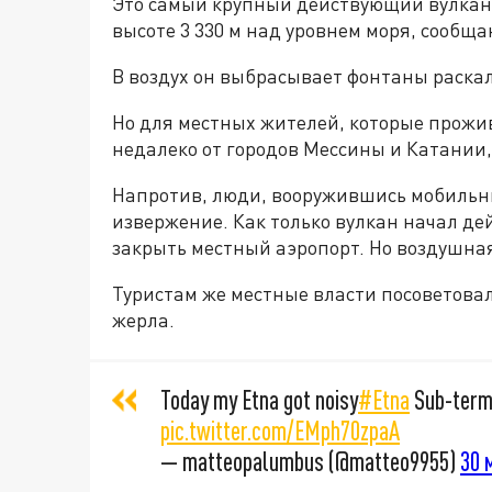
Это самый крупный действующий вулкан 
высоте 3 330 м над уровнем моря, сообщ
В воздух он выбрасывает фонтаны раска
Но для местных жителей, которые прожи
недалеко от городов Мессины и Катании,
Напротив, люди, вооружившись мобильн
извержение. Как только вулкан начал дей
закрыть местный аэропорт. Но воздушна
Туристам же местные власти посоветова
жерла.
Today my Etna got noisy️️
#Etna
Sub-termi
pic.twitter.com/EMph70zpaA
— matteopalumbus (@matteo9955)
30 