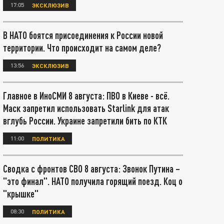
17:05
ЭКСКЛЮЗИВ
В НАТО боятся присоединения к России новой
территории. Что происходит на самом деле?
13:56
ЭКСКЛЮЗИВ
Главное в ИноСМИ 8 августа: ПВО в Киеве - всё.
Маск запретил использовать Starlink для атак
вглубь России. Украине запретили бить по КТК
11:00
ПОЛИТИКА
Сводка с фронтов СВО 8 августа: Звонок Путина –
"это финал". НАТО получила горящий поезд. Коц о
"крышке"
08:30
ПОЛИТИКА