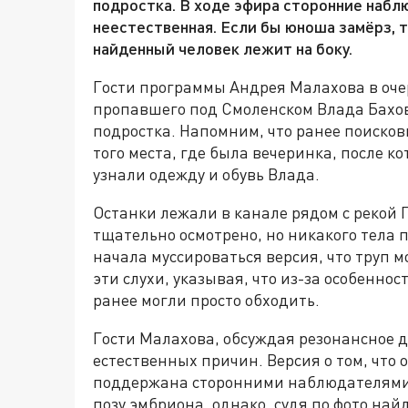
подростка. В ходе эфира сторонние набл
неестественная. Если бы юноша замёрз, т
найденный человек лежит на боку.
Гости программы Андрея Малахова в оче
пропавшего под Смоленском Влада Бахов
подростка. Напомним, что ранее поиско
того места, где была вечеринка, после к
узнали одежду и обувь Влада.
Останки лежали в канале рядом с рекой 
тщательно осмотрено, но никакого тела 
начала муссироваться версия, что труп 
эти слухи, указывая, что из-за особенно
ранее могли просто обходить.
Гости Малахова, обсуждая резонансное де
естественных причин. Версия о том, что 
поддержана сторонними наблюдателями. 
позу эмбриона, однако, судя по фото най