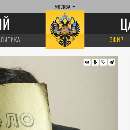
МОСКВА
ИЙ
Ц
АЛИТИКА
ЭФИР