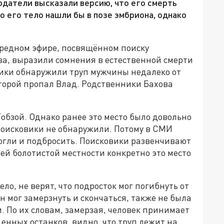
юдатели высказали версию, что его смерть
о его тело нашли бы в позе эмбриона, однако
редном эфире, посвящённом поиску
а, выразили сомнения в естественной смерти
вики обнаружили труп мужчины недалеко от
оторой пропал Влад. Родственники Бахова
Гобзой. Однако ранее это место было довольно
поисковики не обнаружили. Потому в СМИ
могли и подбросить. Поисковики развенчивают
стей болотистой местности конкретно это место
ло, не верят, что подросток мог погибнуть от
он мог замерзнуть и скончаться, также не была
По их словам, замерзая, человек принимает
денных останков, видно, что труп лежит на