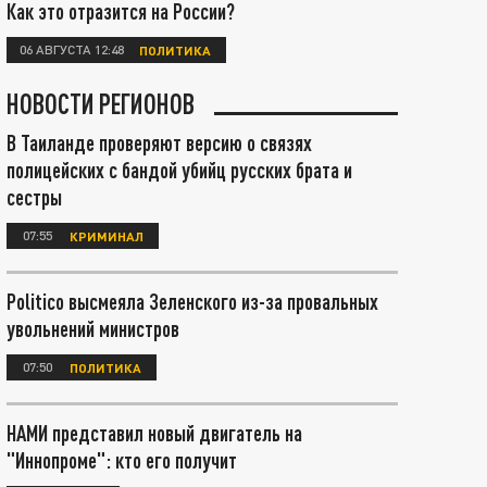
Как это отразится на России?
06 АВГУСТА 12:48
ПОЛИТИКА
НОВОСТИ РЕГИОНОВ
В Таиланде проверяют версию о связях
полицейских с бандой убийц русских брата и
сестры
07:55
КРИМИНАЛ
Politico высмеяла Зеленского из-за провальных
увольнений министров
07:50
ПОЛИТИКА
НАМИ представил новый двигатель на
"Иннопроме": кто его получит