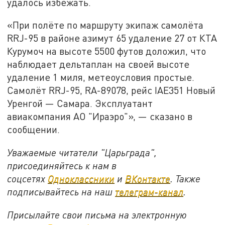
удалось избежать.
«При полёте по маршруту экипаж самолёта
RRJ-95 в районе азимут 65 удаление 27 от КТА
Курумоч на высоте 5500 футов доложил, что
наблюдает дельтаплан на своей высоте
удаление 1 миля, метеоусловия простые.
Самолёт RRJ-95, RA-89078, рейс IAE351 Новый
Уренгой — Самара. Эксплуатант
авиакомпания АО "Ираэро"», — сказано в
сообщении.
Уважаемые читатели "Царьграда",
присоединяйтесь к нам в
соцсетях
Одноклассники
и
ВКонтакте
. Также
подписывайтесь на наш
телеграм-канал
.
Присылайте свои письма на электронную