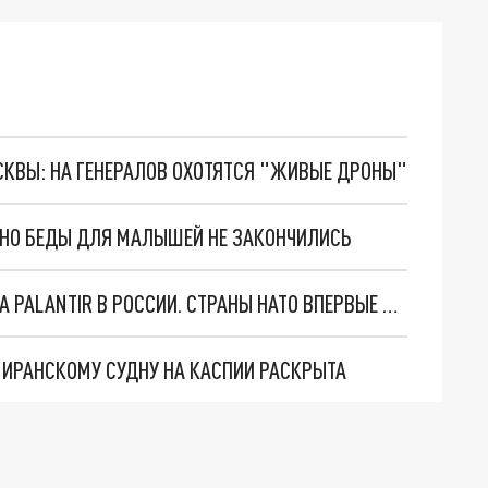
ОСКВЫ: НА ГЕНЕРАЛОВ ОХОТЯТСЯ "ЖИВЫЕ ДРОНЫ"
. НО БЕДЫ ДЛЯ МАЛЫШЕЙ НЕ ЗАКОНЧИЛИСЬ
"ОЧЕНЬ ПЛОХИЕ НОВОСТИ": БОЛЬШАЯ ОШИБКА PALANTIR В РОССИИ. СТРАНЫ НАТО ВПЕРВЫЕ ЗА СВО ОСТАНОВИЛИ ПОСТАВКИ ОРУЖИЯ. ВСУ ТЕРЯЮТ ПРИГРАНИЧЬЕ?
О ИРАНСКОМУ СУДНУ НА КАСПИИ РАСКРЫТА