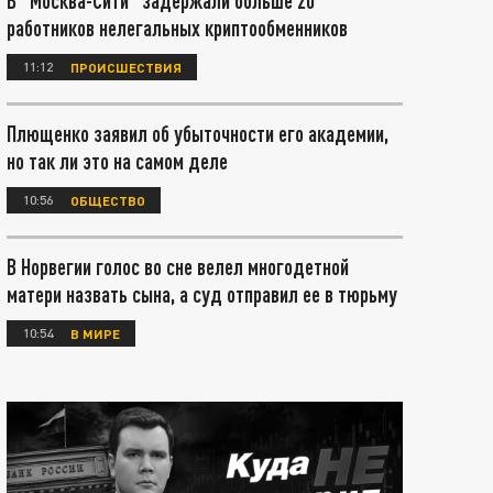
В "Москва-Сити" задержали больше 20
работников нелегальных криптообменников
11:12
ПРОИСШЕСТВИЯ
Плющенко заявил об убыточности его академии,
но так ли это на самом деле
10:56
ОБЩЕСТВО
В Норвегии голос во сне велел многодетной
матери назвать сына, а суд отправил ее в тюрьму
10:54
В МИРЕ