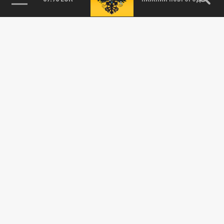
115093, г. Москва, переулок Партийный,
д.1, к.57, стр.3, эт.1, пом.I, ком.45
Тел.:
+7 (495) 374-77-73
info@tsargrad.tv
Адрес для пресс-релизов
press@tsargrad.tv
Средство массовой информации сетевое издание