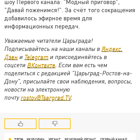
шоу Первого канала: "Модный приговор",
"Давай поженимся!". За счёт того сокращения
добавилось эфирное время для
информационных передач.
Уважаемые читатели Царьграда!
Подписывайтесь на наши каналы в
Яндекс.
Дзен
и
Telegram
и присоединяйтесь в
соцсети
ВКонтакте
. Если вам есть чем
поделиться с редакцией "Царьград-Ростов-на-
Дону", присылайте свои наблюдения, вопросы,
новости на электронную
почту
rostov@Tsargrad.ТV
.
ТЕГИ:
ЯКУБОВИЧ
УРГАНТ
ВЕЧЕРНИЙ УРГАНТ
ПЕРВЫЙ КАНАЛ