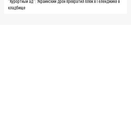
"Курортный ад": Украинский дрон превратил пляж в Геленджике в
кладбище