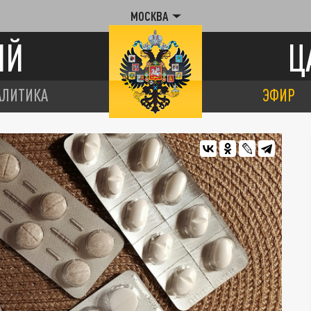
МОСКВА
ИЙ
Ц
АЛИТИКА
ЭФИР