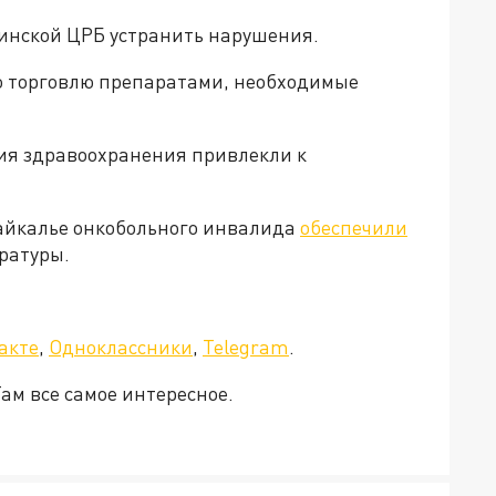
инской ЦРБ устранить нарушения.
ую торговлю препаратами, необходимые
ия здравоохранения привлекли к
байкалье онкобольного инвалида
обеспечили
ратуры.
а»!
акте
,
Одноклассники
,
Telegram
.
Там все самое интересное.