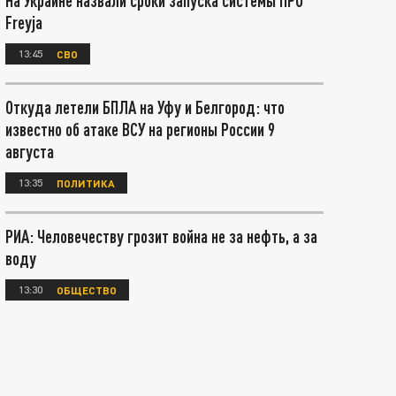
На Украине назвали сроки запуска системы ПРО
Freyja
13:45
СВО
Откуда летели БПЛА на Уфу и Белгород: что
известно об атаке ВСУ на регионы России 9
августа
13:35
ПОЛИТИКА
РИА: Человечеству грозит война не за нефть, а за
воду
13:30
ОБЩЕСТВО