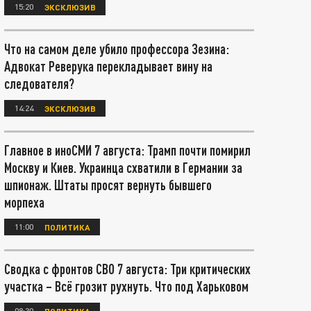
15:20
ЭКСКЛЮЗИВ
Что на самом деле убило профессора Зезина:
Адвокат Реверука перекладывает вину на
следователя?
14:24
ЭКСКЛЮЗИВ
Главное в иноСМИ 7 августа: Трамп почти помирил
Москву и Киев. Украинца схватили в Германии за
шпионаж. Штаты просят вернуть бывшего
морпеха
11:00
ПОЛИТИКА
Сводка с фронтов СВО 7 августа: Три критических
участка – Всё грозит рухнуть. Что под Харьковом
08:30
ПОЛИТИКА