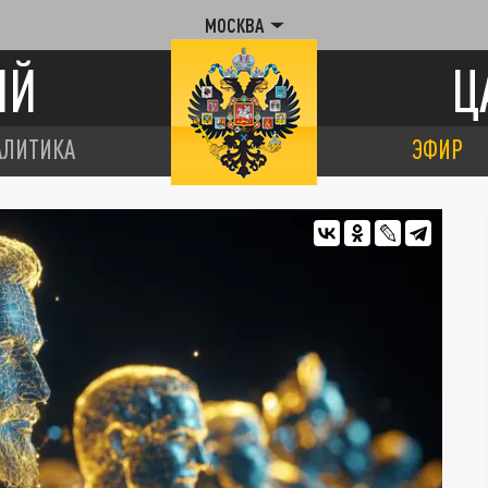
МОСКВА
ИЙ
Ц
АЛИТИКА
ЭФИР