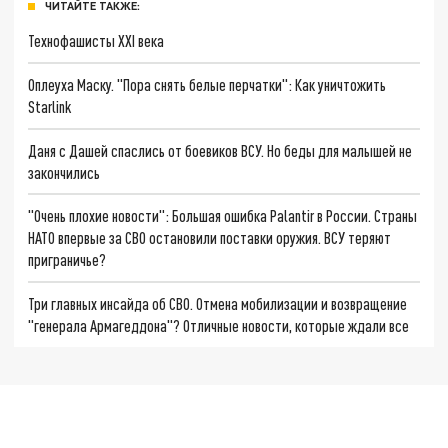
ЧИТАЙТЕ ТАКЖЕ:
Технофашисты XXI века
Оплеуха Маску. "Пора снять белые перчатки": Как уничтожить
Starlink
Даня с Дашей спаслись от боевиков ВСУ. Но беды для малышей не
закончились
"Очень плохие новости": Большая ошибка Palantir в России. Страны
НАТО впервые за СВО остановили поставки оружия. ВСУ теряют
приграничье?
Три главных инсайда об СВО. Отмена мобилизации и возвращение
"генерала Армагеддона"? Отличные новости, которые ждали все