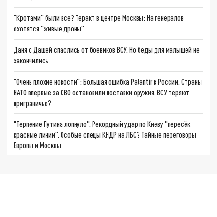
"Кротами" были все? Теракт в центре Москвы: На генералов
охотятся "живые дроны"
Даня с Дашей спаслись от боевиков ВСУ. Но беды для малышей не
закончились
"Очень плохие новости": Большая ошибка Palantir в России. Страны
НАТО впервые за СВО остановили поставки оружия. ВСУ теряют
приграничье?
"Терпение Путина лопнуло". Рекордный удар по Киеву "пересёк
красные линии". Особые спецы КНДР на ЛБС? Тайные переговоры
Европы и Москвы