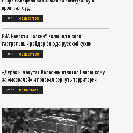
Игорь Акинфеев задолжал за коммуналку и
проиграл суд
10:10
ОБЩЕСТВО
РИА Новости: Галкин* включил в свой
гастрольный райдер блюда русской кухни
10:10
ОБЩЕСТВО
«Дурак»: депутат Колесник ответил Навроцкому
за «москалей» и призвал вернуть территории
09:55
ПОЛИТИКА