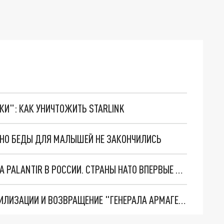
ТКИ": КАК УНИЧТОЖИТЬ STARLINK
. НО БЕДЫ ДЛЯ МАЛЫШЕЙ НЕ ЗАКОНЧИЛИСЬ
"ОЧЕНЬ ПЛОХИЕ НОВОСТИ": БОЛЬШАЯ ОШИБКА PALANTIR В РОССИИ. СТРАНЫ НАТО ВПЕРВЫЕ ЗА СВО ОСТАНОВИЛИ ПОСТАВКИ ОРУЖИЯ. ВСУ ТЕРЯЮТ ПРИГРАНИЧЬЕ?
ТРИ ГЛАВНЫХ ИНСАЙДА ОБ СВО. ОТМЕНА МОБИЛИЗАЦИИ И ВОЗВРАЩЕНИЕ "ГЕНЕРАЛА АРМАГЕДДОНА"? ОТЛИЧНЫЕ НОВОСТИ, КОТОРЫЕ ЖДАЛИ ВСЕ