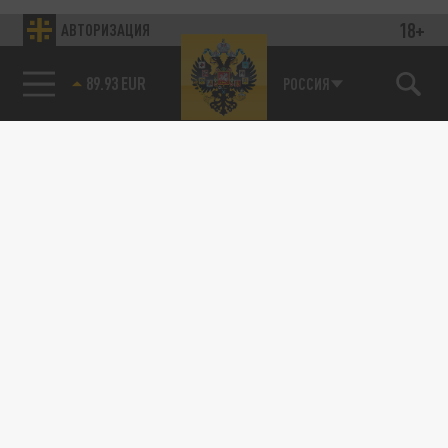
18+
АВТОРИЗАЦИЯ
89.93 EUR
РОССИЯ