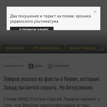
Два покушения и теракт на пляже: хроника
украинского ультиматума
В ПРЯМОМ ЭФИРЕ:
ПОЛИТИКА
РУССКАЯ ВЕСНА
НИ ШАГУ НАЗАД
© MFA RUSSIA/GLOBALLOOKPRESS
05 ИЮЛЯ 06:41
ПОДПИШИТЕСЬ:
Лавров указал на факты о Киеве, которые
Запад пытается скрыть. Но безуспешно
Глава МИД России Сергей Лавров заявил о
том, что Москва заинтересована в том,