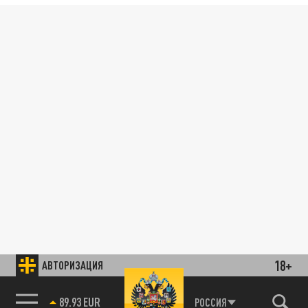
18+
АВТОРИЗАЦИЯ
89.93 EUR
РОССИЯ