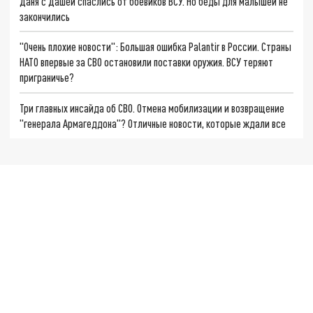
Даня с Дашей спаслись от боевиков ВСУ. Но беды для малышей не
закончились
"Очень плохие новости": Большая ошибка Palantir в России. Страны
НАТО впервые за СВО остановили поставки оружия. ВСУ теряют
приграничье?
Три главных инсайда об СВО. Отмена мобилизации и возвращение
"генерала Армагеддона"? Отличные новости, которые ждали все