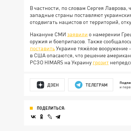
В частности, по словам Сергея Лаврова, 
западные страны поставляют украинским
отодвигать нацистов от территорий, отк
Накануне СМИ
заявили
о намерении Грец
оружия и боеприпасов. Также сообщалось
поставить
Украине тяжёлое вооружение -
в США опасаются, что решение американ
РСЗО HIMARS на Украину
грозит
непредс
Подпи
ДЗЕН
ТЕЛЕГРАМ
и перв
ПОДЕЛИТЬСЯ: