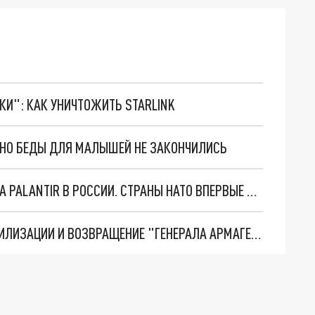
ТКИ": КАК УНИЧТОЖИТЬ STARLINK
. НО БЕДЫ ДЛЯ МАЛЫШЕЙ НЕ ЗАКОНЧИЛИСЬ
"ОЧЕНЬ ПЛОХИЕ НОВОСТИ": БОЛЬШАЯ ОШИБКА PALANTIR В РОССИИ. СТРАНЫ НАТО ВПЕРВЫЕ ЗА СВО ОСТАНОВИЛИ ПОСТАВКИ ОРУЖИЯ. ВСУ ТЕРЯЮТ ПРИГРАНИЧЬЕ?
ТРИ ГЛАВНЫХ ИНСАЙДА ОБ СВО. ОТМЕНА МОБИЛИЗАЦИИ И ВОЗВРАЩЕНИЕ "ГЕНЕРАЛА АРМАГЕДДОНА"? ОТЛИЧНЫЕ НОВОСТИ, КОТОРЫЕ ЖДАЛИ ВСЕ