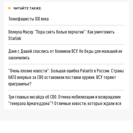
ЧИТАЙТЕ ТАКЖЕ:
Технофашисты XXI века
Оплеуха Маску. "Пора снять белые перчатки": Как уничтожить
Starlink
Даня с Дашей спаслись от боевиков ВСУ. Но беды для малышей не
закончились
"Очень плохие новости": Большая ошибка Palantir в России. Страны
НАТО впервые за СВО остановили поставки оружия. ВСУ теряют
приграничье?
Три главных инсайда об СВО. Отмена мобилизации и возвращение
"генерала Армагеддона"? Отличные новости, которые ждали все